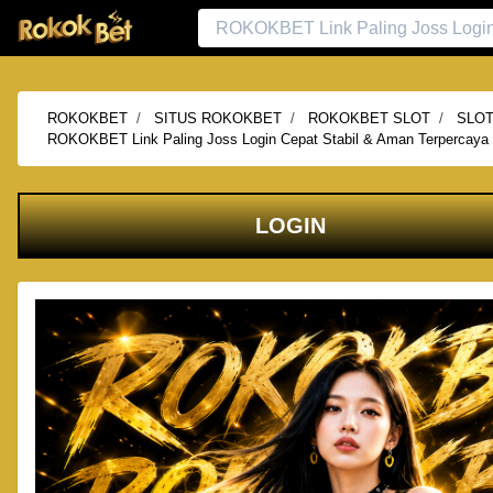
ROKOKBET
/
SITUS ROKOKBET
/
ROKOKBET SLOT
/
SLOT
ROKOKBET Link Paling Joss Login Cepat Stabil & Aman Terpercaya 
LOGIN